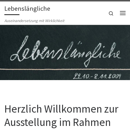
Lebenslängliche
Zum Inhalt springen
Search
Me
Auseinandersetzung mit Wirklichkeit
Herzlich Willkommen zur
Ausstellung im Rahmen