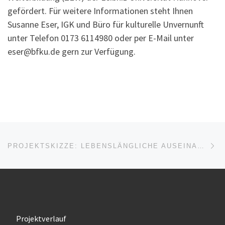
gefördert. Für weitere Informationen steht Ihnen
Susanne Eser, IGK und Büro für kulturelle Unvernunft
unter Telefon 0173 6114980 oder per E-Mail unter
eser@bfku.de gern zur Verfügung.
Beitragsnavigation
Nä
PROJEKTSKIZZE: LEBENSLÄNGLICHE AUSEINANDERSETZUNG MIT WIRKLICHKEIT
Projektverlauf