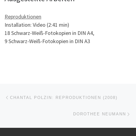
Reproduktionen
Installation: Video (2:41 min)
18 Schwarz-Weiß-Fotokopien in DIN A4,
9 Schwarz-Weiß-Fotokopien in DIN A3
Beitragsnavigation
Vorheriger Beitrag
CHANTAL POLZIN: REPRODUKTIONEN (2008)
Nä
DOROTHEE NEUMANN