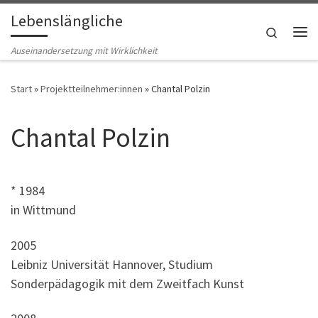
Lebenslängliche
Zum Inhalt springen
Search
Me
Auseinandersetzung mit Wirklichkeit
Start
»
Projektteilnehmer:innen
»
Chantal Polzin
Chantal Polzin
* 1984
in Wittmund
2005
Leibniz Universität Hannover, Studium
Sonderpädagogik mit dem Zweitfach Kunst