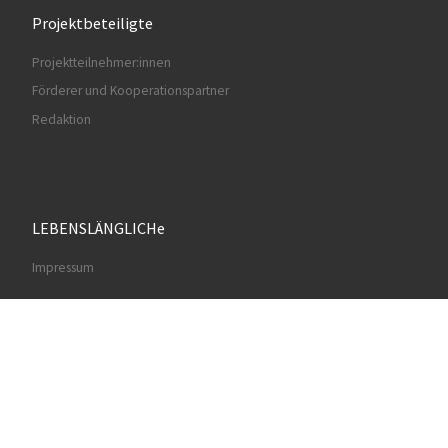
Projektbeteiligte
Projektteilnehmer:innen
Förderer und Kooperationspartner
Redaktion
LEBENSLÄNGLICHe
Impressum
© 2026
Lebenslängliche
– Alle Rechte vorbehalten
Präsentiert von
WP
– Entworfen mit dem
Customizr-Theme