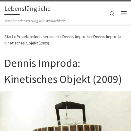
Lebenslängliche
Zum Inhalt springen
Search
Me
Auseinandersetzung mit Wirklichkeit
Start
»
Projektteilnehmer:innen
»
Dennis Improda
»
Dennis Improda:
Kinetisches Objekt (2009)
Dennis Improda:
Kinetisches Objekt (2009)