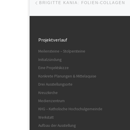
Beitragsnavigation
BRIGITTE KANIA: FOLIEN-COLLAGEN
Projektverlauf
Meilensteine – Stolpersteine
Initialzündung
Eine Projektskizze
Konkrete Planungen & Mittelaquise
Drei Ausstellungsorte
Kreuzkirche
Medienzentrum
KHG – Katholische Hochschulgemeinde
Werkstatt
Aufbau der Ausstellung