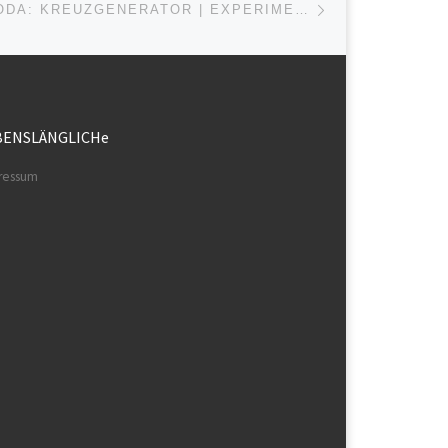
DENNIS IMPRODA: KREUZGENERATOR | EXPERIMENTUM CRUCIS (2007-2009)
BENSLÄNGLICHe
ressum